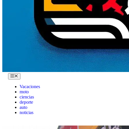
Menu
Vacaciones
moto
ciencias
deporte
auto
noticias