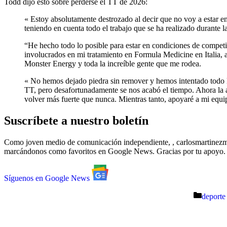
Todd dijo esto sobre perderse el TT de 2026:
« Estoy absolutamente destrozado al decir que no voy a estar en
teniendo en cuenta todo el trabajo que se ha realizado durante 
“He hecho todo lo posible para estar en condiciones de compet
involucrados en mi tratamiento en Formula Medicine en Italia
Monster Energy y toda la increíble gente que me rodea.
« No hemos dejado piedra sin remover y hemos intentado todo lo 
TT, pero desafortunadamente se nos acabó el tiempo. Ahora la 
volver más fuerte que nunca. Mientras tanto, apoyaré a mi equ
Suscríbete a nuestro boletín
Como joven medio de comunicación independiente, , carlosmartinezm
marcándonos como favoritos en Google News. Gracias por tu apoyo.
Síguenos en Google News
Catégor
deporte