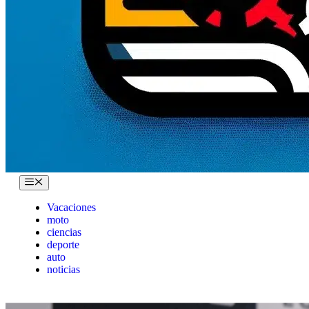
Menu
Vacaciones
moto
ciencias
deporte
auto
noticias